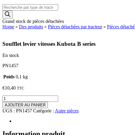
Recherche
de
produits
Grand stock de pièces détachées
Home
»
Des produits
»
Pièces détachées par tracteur
»
Pièces détach
Soufflet levier vitesses Kubota B series
En stock
PN1457
Poids
0,1 kg
€
10,40
TTC
quantité
de
AJOUTER AU PANIER
Soufflet
UGS :
PN1457
Catégorie :
Autre pièces
levier
vitesses
Kubota
B
Information produit