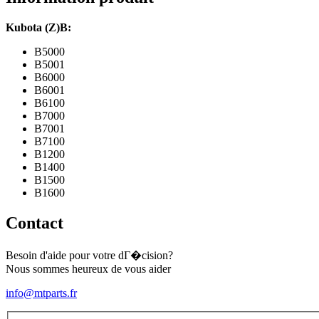
series
Kubota (Z)B:
B5000
B5001
B6000
B6001
B6100
B7000
B7001
B7100
B1200
B1400
B1500
B1600
Contact
Besoin d'aide pour votre dГ�cision?
Nous sommes heureux de vous aider
info@mtparts.fr