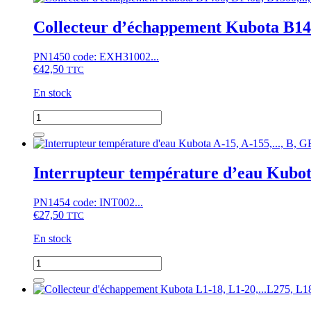
Collecteur d’échappement Kubota B14
PN1450 code: EXH31002...
€
42,50
TTC
En stock
quantité
de
Collecteur
d'échappement
Kubota
Interrupteur température d’eau Kubo
B1400,
B1402,
PN1454 code: INT002...
B1500,...,
€
27,50
moteur
TTC
D850,
En stock
D950
quantité
de
Interrupteur
température