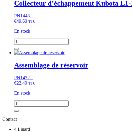
d'eau
Collecteur d’échappement Kubota L1-
Kubota
A-
PN1448...
15,
€
49,60
A-
TTC
155,...,
En stock
B,
GB,
quantité
GT,
de
X,
Collecteur
Hinomoto
d'échappement
CX,
Kubota
Assemblage de réservoir
NX,
L1-
NZ,
18,
Moteur
PN1432...
L1-
D905...
€
22,40
20,...L275,
TTC
L1802,
En stock
L2002,...,
moteur
quantité
D1101,
de
D1102,
Assemblage
D1302,...
de
Contact
réservoir
4 Linard