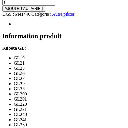
AJOUTER AU PANIER
UGS :
PN1446
Catégorie :
Autre pièces
Information produit
Kubota GL:
GL19
GL21
GL25
GL26
GL27
GL29
GL33
GL200
GL201
GL220
GL221
GL240
GL241
GL260