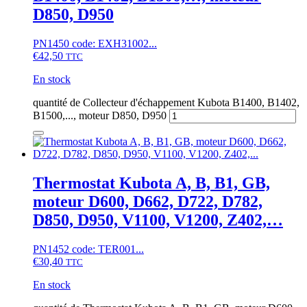
D850, D950
PN1450 code: EXH31002...
€
42,50
TTC
En stock
quantité de Collecteur d'échappement Kubota B1400, B1402,
B1500,..., moteur D850, D950
Thermostat Kubota A, B, B1, GB,
moteur D600, D662, D722, D782,
D850, D950, V1100, V1200, Z402,…
PN1452 code: TER001...
€
30,40
TTC
En stock