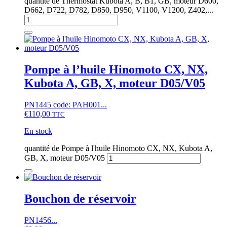
quantité de Thermostat Kubota A, B, B1, GB, moteur D600,
D662, D722, D782, D850, D950, V1100, V1200, Z402,...
Pompe à l’huile Hinomoto CX, NX,
Kubota A, GB, X, moteur D05/V05
PN1445 code: PAH001...
€
110,00
TTC
En stock
quantité de Pompe à l'huile Hinomoto CX, NX, Kubota A,
GB, X, moteur D05/V05
Bouchon de réservoir
PN1456...