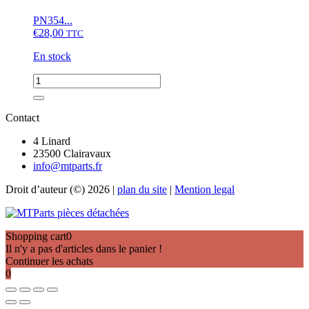
GT,
KL,
PN354...
Moteur
€
28,00
TTC
D1503
En stock
quantité
de
Joint
de
Contact
culasse
Kubota
4 Linard
L1801,
23500 Clairavaux
Moteur
info@mtparts.fr
Z851
Droit d’auteur (©) 2026 |
plan du site
|
Mention legal
Shopping cart
0
Il n'y a pas d'articles dans le panier !
Continuer les achats
0