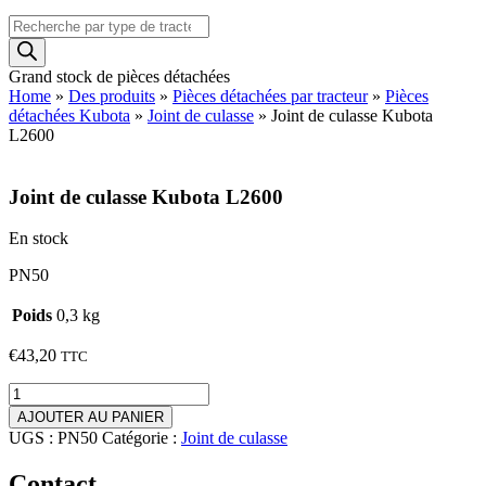
Recherche
de
produits
Grand stock de pièces détachées
Home
»
Des produits
»
Pièces détachées par tracteur
»
Pièces
détachées Kubota
»
Joint de culasse
»
Joint de culasse Kubota
L2600
Joint de culasse Kubota L2600
En stock
PN50
Poids
0,3 kg
€
43,20
TTC
quantité
de
AJOUTER AU PANIER
Joint
UGS :
PN50
Catégorie :
Joint de culasse
de
culasse
Contact