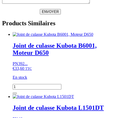
ENVOYER
Products Similaires
Joint de culasse Kubota B6001,
Moteur D650
PN392...
€
33,60
TTC
En stock
quantité
de
Joint
de
culasse
Joint de culasse Kubota L1501DT
Kubota
B6001,