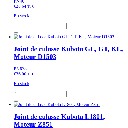
PN46...
Moteur
€
28,64
D650
TTC
En stock
quantité
de
Joint
de
culasse
Joint de culasse Kubota GL, GT, KL,
Kubota
Moteur D1503
L1501DT
PN678...
€
36,00
TTC
En stock
quantité
de
Joint
de
culasse
Joint de culasse Kubota L1801,
Kubota
Moteur Z851
GL,