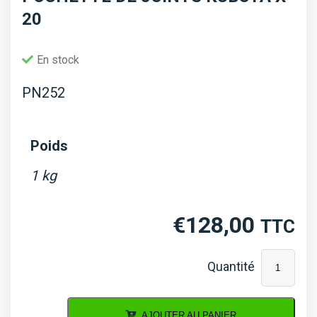
20
En stock
PN252
Poids
1 kg
€
128,00
TTC
quantité
de
Pochette
AJOUTER AU PANIER