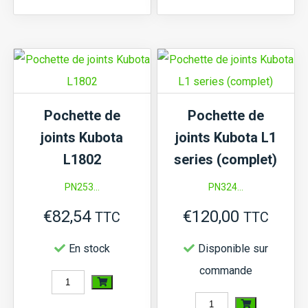
Pochette
Pochette
de
de
joints
joints
Kubota
Kubota
L1500
B1400
Pochette de
Pochette de
(complet)
joints Kubota
joints Kubota L1
L1802
series (complet)
PN253...
PN324...
€
82,54
€
120,00
TTC
TTC
En stock
Disponible sur
commande
quantité
de
quantité