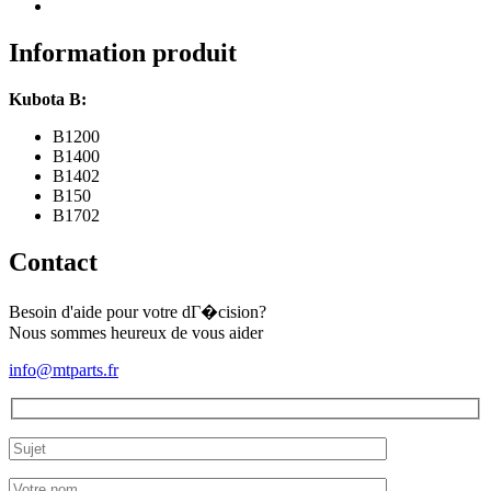
B
Information produit
Kubota B:
B1200
B1400
B1402
B150
B1702
Contact
Besoin d'aide pour votre dГ�cision?
Nous sommes heureux de vous aider
info@mtparts.fr