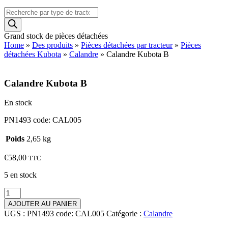
Recherche
de
produits
Grand stock de pièces détachées
Home
»
Des produits
»
Pièces détachées par tracteur
»
Pièces
détachées Kubota
»
Calandre
»
Calandre Kubota B
Calandre Kubota B
En stock
PN1493 code: CAL005
Poids
2,65 kg
€
58,00
TTC
5 en stock
quantité
de
AJOUTER AU PANIER
Calandre
UGS :
PN1493 code: CAL005
Catégorie :
Calandre
Kubota