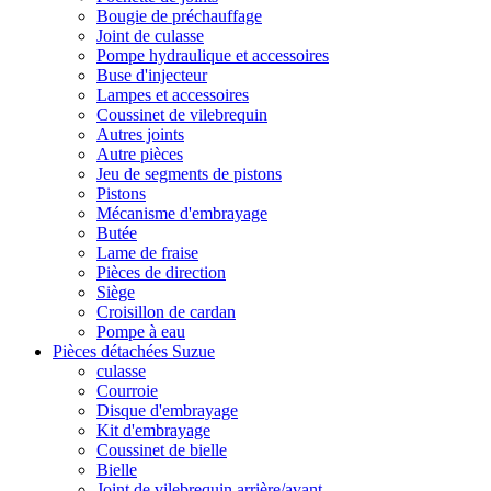
Bougie de préchauffage
Joint de culasse
Pompe hydraulique et accessoires
Buse d'injecteur
Lampes et accessoires
Coussinet de vilebrequin
Autres joints
Autre pièces
Jeu de segments de pistons
Pistons
Mécanisme d'embrayage
Butée
Lame de fraise
Pièces de direction
Siège
Croisillon de cardan
Pompe à eau
Pièces détachées Suzue
culasse
Courroie
Disque d'embrayage
Kit d'embrayage
Coussinet de bielle
Bielle
Joint de vilebrequin arrière/avant