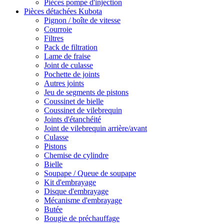
Pièces pompe d'injection
Pièces détachées Kubota
Pignon / boîte de vitesse
Courroie
Filtres
Pack de filtration
Lame de fraise
Joint de culasse
Pochette de joints
Autres joints
Jeu de segments de pistons
Coussinet de bielle
Coussinet de vilebrequin
Joints d'étanchéité
Joint de vilebrequin arrière/avant
Culasse
Pistons
Chemise de cylindre
Bielle
Soupape / Queue de soupape
Kit d'embrayage
Disque d'embrayage
Mécanisme d'embrayage
Butée
Bougie de préchauffage