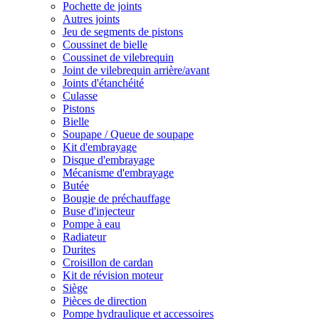
Pochette de joints
Autres joints
Jeu de segments de pistons
Coussinet de bielle
Coussinet de vilebrequin
Joint de vilebrequin arrière/avant
Joints d'étanchéité
Culasse
Pistons
Bielle
Soupape / Queue de soupape
Kit d'embrayage
Disque d'embrayage
Mécanisme d'embrayage
Butée
Bougie de préchauffage
Buse d'injecteur
Pompe à eau
Radiateur
Durites
Croisillon de cardan
Kit de révision moteur
Siège
Pièces de direction
Pompe hydraulique et accessoires