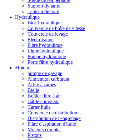
Sonde de température
Support dynamo
Tableau de bord
Hydraulique
Bloc hydraulique
Couvercle de boîte de vitesse
Couvercle de levage
Electrovanne
Filtre hydraulique
Ligne hydraulique
Pompe hydraulique
Porte filtre hydraulique
Moteur
pompe de gavage
Alimention carburant
Arbre à cames
Bielle
Boîtier filtre à air
Câble compteur
Carter huile
Couvercle de distribution
Distribution de l'engrenage
Filtre d'aspiration d'huile
Moteurs complet
Pistons