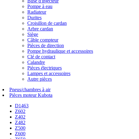
Buse d'injecteur
Pompe à eau
Radiateur
Durites
Croisillon de cardan
Arbre cardan
Siège
Câble compteur
Pièces de direction
Pompe hydraulique et accessoires
Clé de contact
Calandre
Pièces électriques
Lampes et accessoires
Autre pièces
Pneus/chambres à air
Pièces moteur Kubota
D1463
Z602
Z402
Z482
Z500
Z600