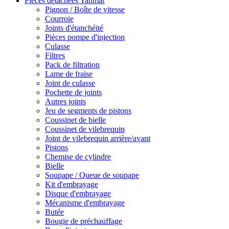
Pièces détachées Yanmar
Pignon / Boîte de vitesse
Courroie
Joints d'étanchéité
Pièces pompe d'injection
Culasse
Filtres
Pack de filtration
Lame de fraise
Joint de culasse
Pochette de joints
Autres joints
Jeu de segments de pistons
Coussinet de bielle
Coussinet de vilebrequin
Joint de vilebrequin arrière/avant
Pistons
Chemise de cylindre
Bielle
Soupape / Queue de soupape
Kit d'embrayage
Disque d'embrayage
Mécanisme d'embrayage
Butée
Bougie de préchauffage