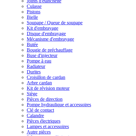
Joints d'étanchéité
Culasse
Pistons
Bielle
Soupape / Queue de soupape
Kit d'embrayage
Disque d'embrayage
Mécanisme d'embrayage
Butée
Bougie de préchauffage
Buse d'injecteur
Pompe à eau
Radiateur
Durites
Croisillon de cardan
Arbre cardan
Kit de révision moteur
Siège
Pièces de direction
Pompe hydraulique et accessoires
Clé de contact
Calandre
Pièces électriques
Lampes et accessoires
Autre pièces