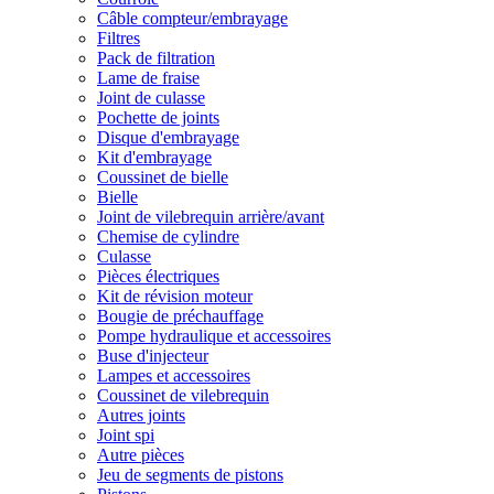
Câble compteur/embrayage
Filtres
Pack de filtration
Lame de fraise
Joint de culasse
Pochette de joints
Disque d'embrayage
Kit d'embrayage
Coussinet de bielle
Bielle
Joint de vilebrequin arrière/avant
Chemise de cylindre
Culasse
Pièces électriques
Kit de révision moteur
Bougie de préchauffage
Pompe hydraulique et accessoires
Buse d'injecteur
Lampes et accessoires
Coussinet de vilebrequin
Autres joints
Joint spi
Autre pièces
Jeu de segments de pistons