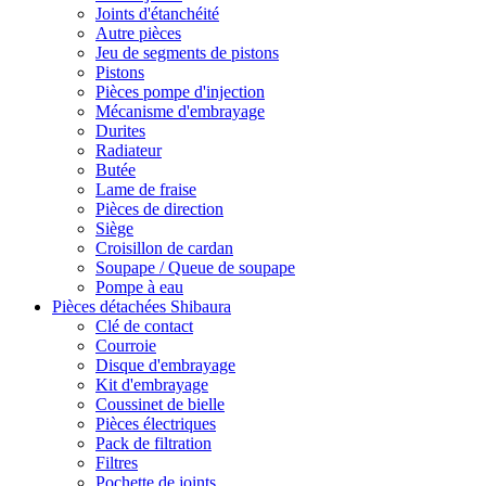
Joints d'étanchéité
Autre pièces
Jeu de segments de pistons
Pistons
Pièces pompe d'injection
Mécanisme d'embrayage
Durites
Radiateur
Butée
Lame de fraise
Pièces de direction
Siège
Croisillon de cardan
Soupape / Queue de soupape
Pompe à eau
Pièces détachées Shibaura
Clé de contact
Courroie
Disque d'embrayage
Kit d'embrayage
Coussinet de bielle
Pièces électriques
Pack de filtration
Filtres
Pochette de joints