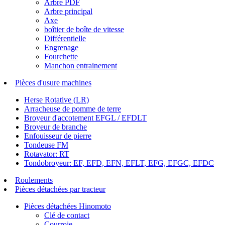
Arbre PDF
Arbre principal
Axe
boîtier de boîte de vitesse
Différentielle
Engrenage
Fourchette
Manchon entrainement
Pièces d'usure machines
Herse Rotative (LR)
Arracheuse de pomme de terre
Broyeur d'accotement EFGL / EFDLT
Broyeur de branche
Enfouisseur de pierre
Tondeuse FM
Rotavator: RT
Tondobroyeur: EF, EFD, EFN, EFLT, EFG, EFGC, EFDC
Roulements
Pièces détachées par tracteur
Pièces détachées Hinomoto
Clé de contact
Courroie