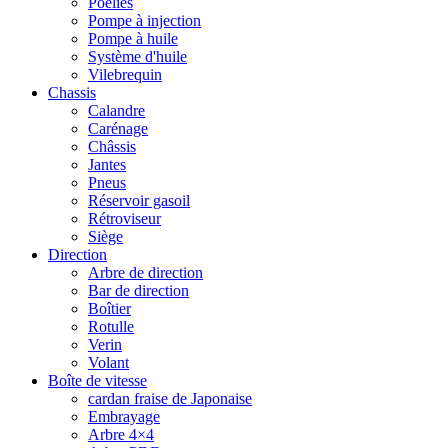
Poelies
Pompe à injection
Pompe à huile
Système d'huile
Vilebrequin
Chassis
Calandre
Carénage
Châssis
Jantes
Pneus
Réservoir gasoil
Rétroviseur
Siège
Direction
Arbre de direction
Bar de direction
Boîtier
Rotulle
Verin
Volant
Boîte de vitesse
cardan fraise de Japonaise
Embrayage
Arbre 4×4