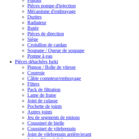
Pistons
Pièces pompe d'injection
Mécanisme d'embrayage
Durites
Radiateur
Butée
Pièces de direction
Siège
Croisillon de cardan
Soupape / Queue de soupape
Pompe à eau
Pièces détachées Iseki
Pignon / Boîte de vitesse
Courroie
Câble compteur/embrayage
Filtres
Pack de filtration
Lame de fraise
Joint de culasse
Pochette de joints
Autres joints
Jeu de segments de pistons
Coussinet de bielle
Coussinet de vilebrequin
Joint de vilebrequin arrière/avant