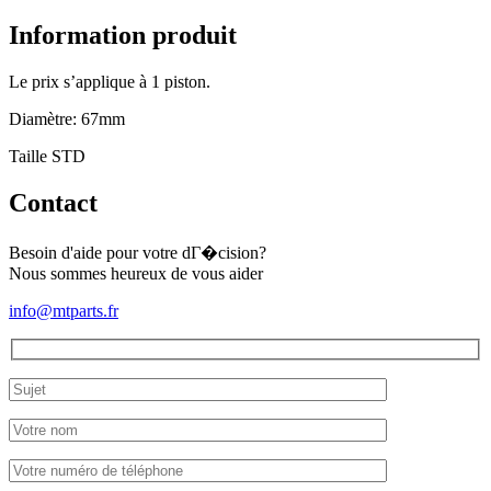
de
pistons
Information produit
Hinomoto
CX-
Le prix s’applique à 1 piston.
14
Diamètre: 67mm
Taille STD
Contact
Besoin d'aide pour votre dГ�cision?
Nous sommes heureux de vous aider
info@mtparts.fr