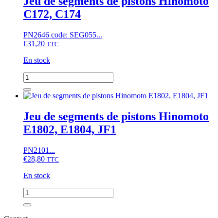
Jeu de segments de pistons Hinomoto
de
C172, C174
pistons
Hinomoto
NX,
PN2646 code: SEG055...
Kubota
€
31,20
TTC
GL,
GT,
En stock
KL,
KT,
quantité
L,
de
L1,
Jeu
T,
de
Z851,
segments
Jeu de segments de pistons Hinomoto
D1301,
de
E1802, E1804, JF1
D1302,
pistons
D1463,
Hinomoto
V1702
C172,
PN2101...
C174
€
28,80
TTC
En stock
quantité
de
Jeu
de