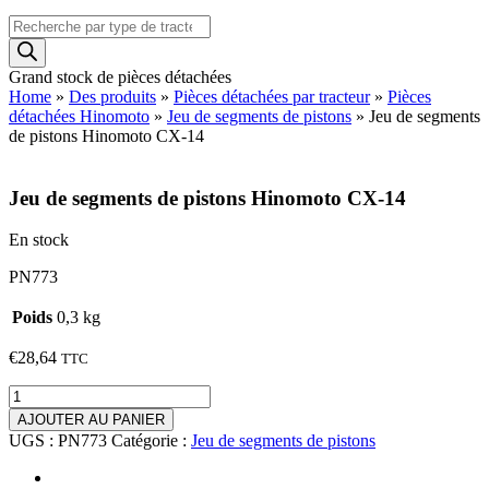
Recherche
de
produits
Grand stock de pièces détachées
Home
»
Des produits
»
Pièces détachées par tracteur
»
Pièces
détachées Hinomoto
»
Jeu de segments de pistons
»
Jeu de segments
de pistons Hinomoto CX-14
Jeu de segments de pistons Hinomoto CX-14
En stock
PN773
Poids
0,3 kg
€
28,64
TTC
quantité
de
AJOUTER AU PANIER
Jeu
UGS :
PN773
Catégorie :
Jeu de segments de pistons
de
segments