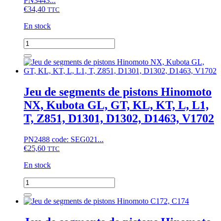
PN3443...
€
34,40
TTC
En stock
quantité
de
Jeu
de
segments
de
Jeu de segments de pistons Hinomoto
pistons
NX, Kubota GL, GT, KL, KT, L, L1,
Hinomoto
E322,
T, Z851, D1301, D1302, D1463, V1702
E324,
E2804
PN2488 code: SEG021...
⌀86mm
€
25,60
TTC
En stock
quantité
de
Jeu
de
segments