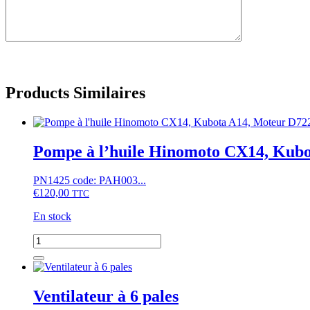
Products Similaires
Pompe à l’huile Hinomoto CX14, Kubo
PN1425 code: PAH003...
€
120,00
TTC
En stock
quantité
de
Pompe
à
l'huile
Ventilateur à 6 pales
Hinomoto