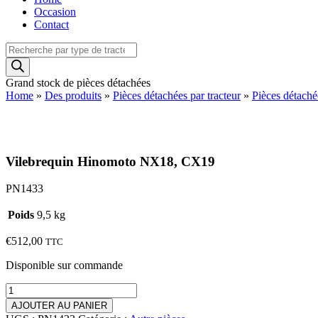
Occasion
Contact
Recherche
de
produits
Grand stock de pièces détachées
Home
»
Des produits
»
Pièces détachées par tracteur
»
Pièces détach
Vilebrequin Hinomoto NX18, CX19
PN1433
Poids
9,5 kg
€
512,00
TTC
Disponible sur commande
quantité
de
AJOUTER AU PANIER
Vilebrequin