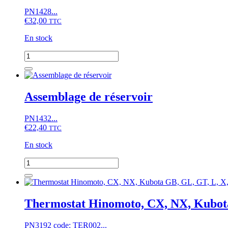
CX14,
PN1428...
Kubota
€
32,00
A14,
TTC
Moteur
En stock
D722,
D902,
quantité
Z402,
de
Z482,
Ventilateur
Z602
à
6
Assemblage de réservoir
pales
PN1432...
€
22,40
TTC
En stock
quantité
de
Assemblage
de
réservoir
Thermostat Hinomoto, CX, NX, Kubota
PN3192 code: TER002...