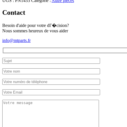
UGS :
PN1433
Catégorie :
Autre pièces
Hinomoto
NX18,
Contact
CX19
Besoin d'aide pour votre dГ�cision?
Nous sommes heureux de vous aider
info@mtparts.fr