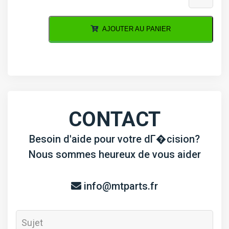
de
Coussinet
AJOUTER AU PANIER
de
vilebrequin
Hinomoto
CX19,
NX18
CONTACT
Besoin d'aide pour votre dГ�cision?
Nous sommes heureux de vous aider
info@mtparts.fr