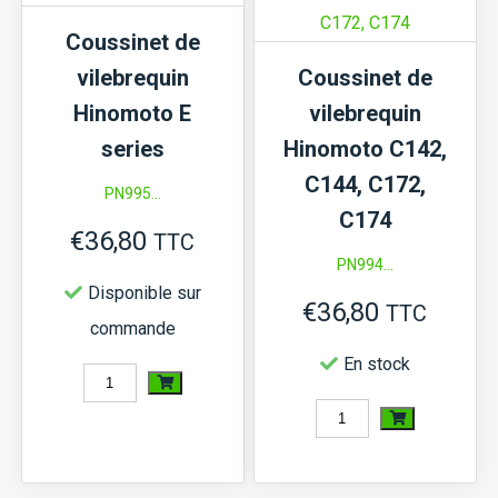
E25,
peuve
Coussinet de
S125
être
vilebrequin
Coussinet de
STD
chois
Hinomoto E
vilebrequin
sur
series
Hinomoto C142,
la
C144, C172,
PN995...
page
C174
€
36,80
du
TTC
PN994...
produi
Disponible sur
€
36,80
TTC
commande
En stock
quantité
de
quantité
Coussinet
de
de
Coussinet