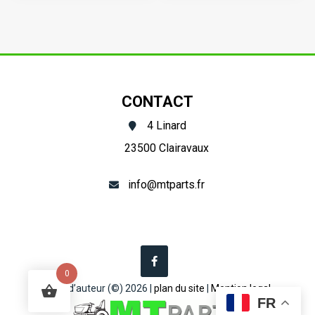
vilebrequin
de
Hinomoto
vilebrequin
E
Hinomoto
series
C142,
CONTACT
C144,
4 Linard
C172,
23500 Clairavaux
C174
info@mtparts.fr
0
Droit d’auteur (©) 2026 |
plan du site
|
Mention legal
FR