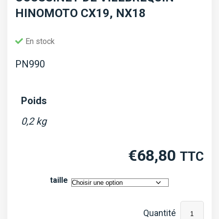
HINOMOTO CX19, NX18
En stock
PN990
Poids
0,2 kg
€
68,80
TTC
taille
quantité