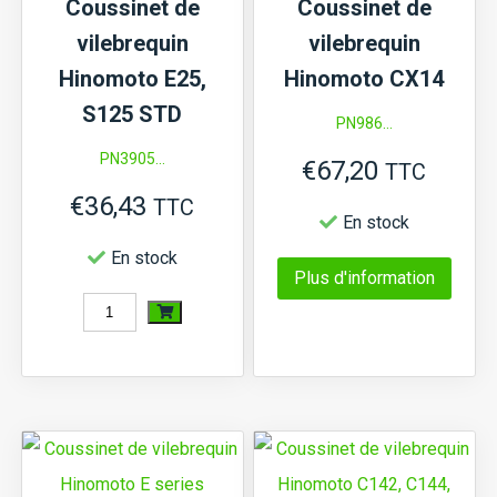
Coussinet de
Coussinet de
vilebrequin
vilebrequin
Hinomoto E25,
Hinomoto CX14
S125 STD
PN986...
PN3905...
€
67,20
TTC
€
36,43
TTC
En stock
En stock
Ce
Plus d'information
quantité
produi
de
a
Coussinet
plusi
de
variat
vilebrequin
Les
Hinomoto
optio