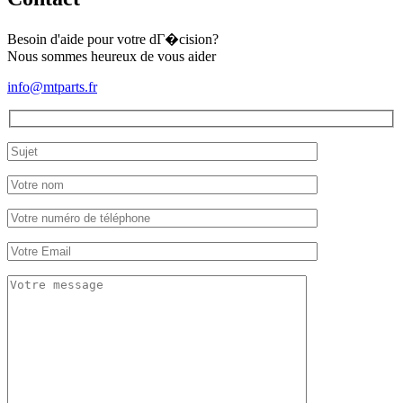
Hinomoto
E182
(alésage:
Besoin d'aide pour votre dГ�cision?
90mm)
Nous sommes heureux de vous aider
info@mtparts.fr