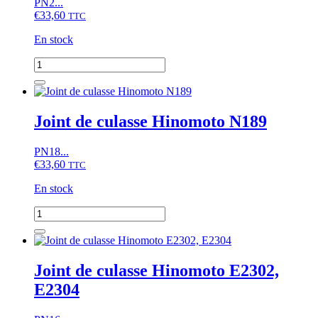
PN2...
(alésage:
€
33,60
88mm)
TTC
En stock
quantité
de
Joint
de
culasse
Joint de culasse Hinomoto N189
Hinomoto
C142
PN18...
€
33,60
TTC
En stock
quantité
de
Joint
de
culasse
Joint de culasse Hinomoto E2302,
Hinomoto
E2304
N189