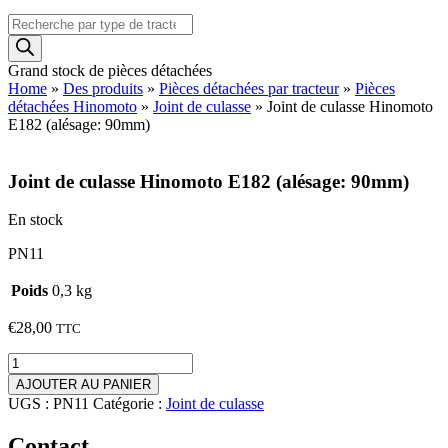
Recherche
de
produits
Grand stock de pièces détachées
Home
»
Des produits
»
Pièces détachées par tracteur
»
Pièces
détachées Hinomoto
»
Joint de culasse
»
Joint de culasse Hinomoto
E182 (alésage: 90mm)
Joint de culasse Hinomoto E182 (alésage: 90mm)
En stock
PN11
Poids
0,3 kg
€
28,00
TTC
quantité
de
AJOUTER AU PANIER
Joint
UGS :
PN11
Catégorie :
Joint de culasse
de
culasse
Contact