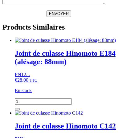
ENVOYER
Products Similaires
Joint de culasse Hinomoto E184
(alésage: 88mm)
PN12...
€
28,00
TTC
En stock
quantité
de
Joint
de
culasse
Joint de culasse Hinomoto C142
Hinomoto
E184