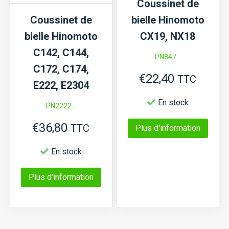
Coussinet de
Coussinet de
bielle Hinomoto
bielle Hinomoto
CX19, NX18
C142, C144,
PN847...
C172, C174,
€
22,40
TTC
E222, E2304
En stock
PN2222...
€
36,80
Ce
TTC
Plus d'information
produi
En stock
a
Ce
plusi
Plus d'information
produit
variat
a
Les
plusieurs
optio