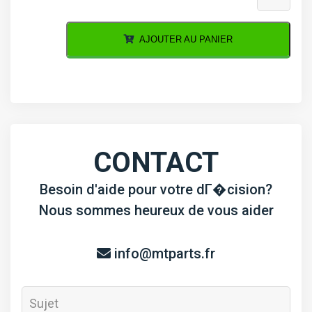
de
Coussinet
AJOUTER AU PANIER
de
bielle
Hinomoto
CX14
CONTACT
Besoin d'aide pour votre dГ�cision?
Nous sommes heureux de vous aider
info@mtparts.fr