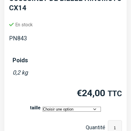
CX14
En stock
PN843
Poids
0,2 kg
€
24,00
TTC
taille
quantité