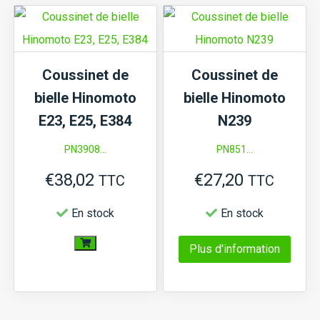
variations.
peuve
Les
être
options
chois
Coussinet de
Coussinet de
peuvent
sur
bielle Hinomoto
bielle Hinomoto
être
la
E23, E25, E384
N239
choisies
page
PN3908...
PN851...
sur
du
la
produi
€
38,02
€
27,20
TTC
TTC
page
En stock
En stock
du
produit
Ce
Plus d'information
quantité
produi
de
a
Coussinet
plusi