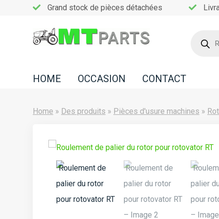
Grand stock de pièces détachées
Livr
Recherc
de
Home
produits
Occasion
HOME
OCCASION
CONTACT
Contact
Home
»
Des produits
»
Pièces d'usure machines
»
Rot