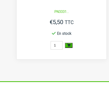
RT
PN3331...
€
5,50
TTC
En stock
quantité
de
Joint
pour
rotovator
RT