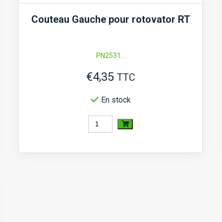
Couteau Gauche pour rotovator RT
PN2531...
€
4,35
TTC
En stock
quantité
de
Couteau
Gauche
pour
rotovator
RT