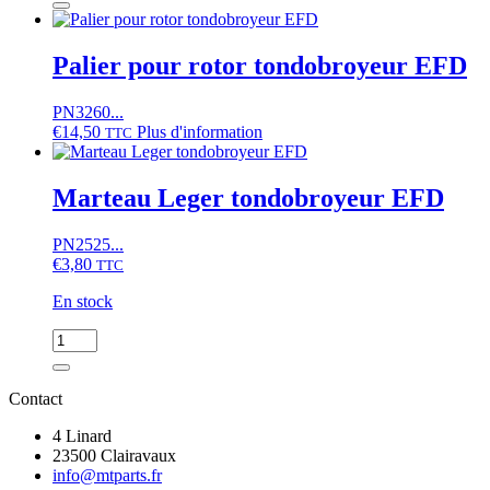
joint
Pièce
prise
de
de
liaison
Palier pour rotor tondobroyeur EFD
force
EFD/EFDL/EFLT
Iseki
TU197
PN3260...
€
14,50
Plus d'information
TTC
Marteau Leger tondobroyeur EFD
PN2525...
€
3,80
TTC
En stock
quantité
de
Marteau
Leger
Contact
tondobroyeur
EFD
4 Linard
23500 Clairavaux
info@mtparts.fr