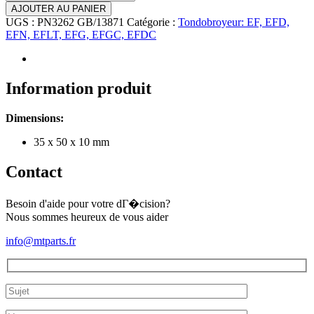
de
AJOUTER AU PANIER
Joint
UGS :
PN3262 GB/13871
Catégorie :
Tondobroyeur: EF, EFD,
spi
EFN, EFLT, EFG, EFGC, EFDC
sortit
du
boitier
renvoie
Information produit
d'angle
pour
Dimensions:
tondobroyeur
EFD
35 x 50 x 10 mm
(35x50x10)
Contact
Besoin d'aide pour votre dГ�cision?
Nous sommes heureux de vous aider
info@mtparts.fr