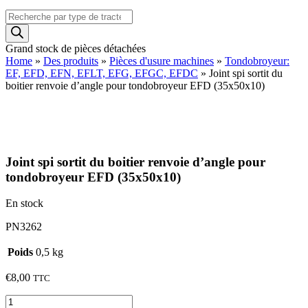
Recherche
de
produits
Grand stock de pièces détachées
Home
»
Des produits
»
Pièces d'usure machines
»
Tondobroyeur:
EF, EFD, EFN, EFLT, EFG, EFGC, EFDC
»
Joint spi sortit du
boitier renvoie d’angle pour tondobroyeur EFD (35x50x10)
Joint spi sortit du boitier renvoie d’angle pour
tondobroyeur EFD (35x50x10)
En stock
PN3262
Poids
0,5 kg
€
8,00
TTC
quantité