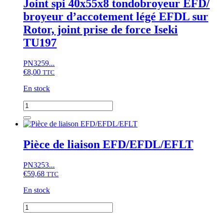
Joint spi 40x55x8 tondobroyeur EFD/
broyeur d’accotement légé EFDL sur
Rotor, joint prise de force Iseki
TU197
PN3259...
€
8,00
TTC
En stock
quantité
de
Joint
spi
40x55x8
Pièce de liaison EFD/EFDL/EFLT
tondobroyeur
EFD/
PN3253...
broyeur
€
59,68
d'accotement
TTC
légé
En stock
EFDL
sur
quantité
Rotor,
de