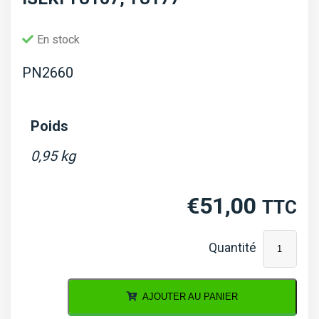
En stock
PN2660
Poids
0,95 kg
€
51,00
TTC
quantité
de
Iseki
AJOUTER AU PANIER
TU167,