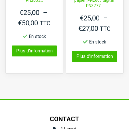
PN2655...
papier: PN2667 digital:
PN3777...
€
25,00
–
€
25,00
–
Plage
€
50,00
TTC
Plage
€
27,00
TTC
de
En stock
de
En stock
prix :
prix :
Ce
Plus d'information
€25,00
Ce
Plus d'information
€25,00
produit
à
produi
a
à
€50,00
a
plusieurs
€27,00
plusi
variations.
variat
Les
Les
options
optio
peuvent
CONTACT
peuve
être
4 Linard
être