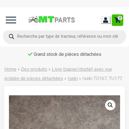
0
Home
Recherche
de
produits
Occasion
Grand stock de pièces détachées
Contact
Home
»
Des produits
»
Livre (papier/digital) avec vue
éclatée de pièces détachées
»
Iseki
»
Iseki TU167, TU177