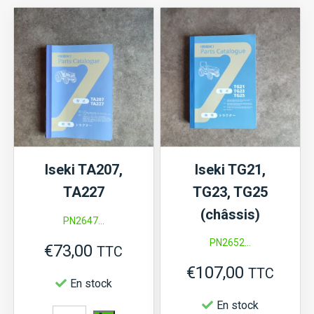
Iseki TA207,
Iseki TG21,
TA227
TG23, TG25
(châssis)
PN2647...
PN2652...
€
73,00
TTC
€
107,00
TTC
En stock
En stock