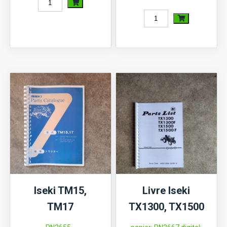
quantité
quantité
de
de
Iseki
Iseki
TA207,
TG21,
TA227
TG23,
TG25
(châssis)
Iseki TM15,
Livre Iseki
TM17
TX1300, TX1500