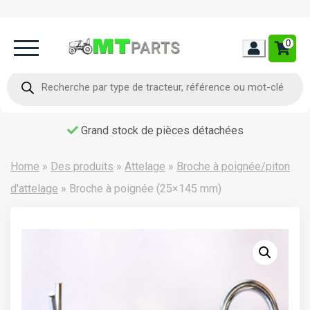
0
Home
Recherche
de
produits
Occasion
Grand stock de pièces détachées
Contact
Home
»
Des produits
»
Attelage
»
Broche à poignée/piton
d'attelage
»
Broche à poignée (25×145 mm)