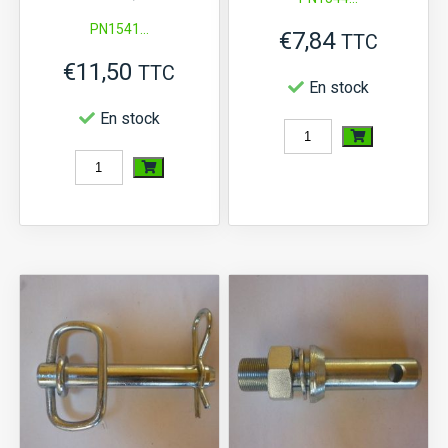
PN1541...
€
7,84
TTC
€
11,50
TTC
En stock
En stock
quantité
quantité
de
de
Piton
Broche
d'attelage
à
(22
poignée
mm
(25x220
Type
mm)
2)