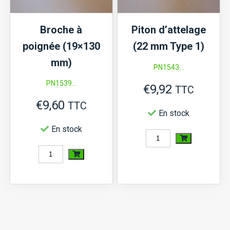
Broche à
Piton d’attelage
poignée (19×130
(22 mm Type 1)
mm)
PN1543...
PN1539...
€
9,92
TTC
€
9,60
TTC
En stock
En stock
quantité
quantité
de
de
Piton
Broche
d'attelage
à
(22
poignée
mm